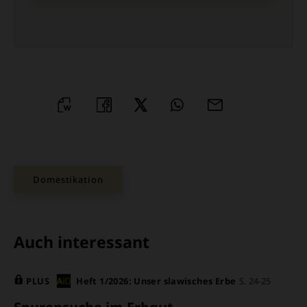
WORD
TEILEN
TEILEN
WHATSAPP
MAILEN
ÜBERSCHRIFT
ARTIKEL-
Domestikation
INFOS
Auch interessant
PLUS
Heft 1/2026: Unser slawisches Erbe
S. 24-25