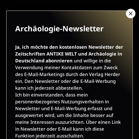
ARCHÄOLOGIE-NEWSLETTER
Archäologie-Newsletter
Ja, ich möchte den kostenlosen Newsletter der
Ja, ich möchte den kostenlosen Newsletter der
Zeitschriften ANTIKE WELT und Archäologie in
Zeitschriften ANTIKE WELT und Archäologie in
Deutschland abonnieren
und willige in die Verwendung
Deutschland abonnieren
und willige in die
meiner Kontaktdaten zum Zweck des E-Mail-Marketings
Verwendung meiner Kontaktdaten zum Zweck
durch den Verlag Herder ein. Den Newsletter oder die E-Mail-
des E-Mail-Marketings durch den Verlag Herder
Werbung kann ich jederzeit abbestellen.
ein. Den Newsletter oder die E-Mail-Werbung
Ich bin einverstanden, dass mein personenbezogenes
kann ich jederzeit abbestellen.
Nutzungsverhalten in Newsletter und E-Mail-Werbung erfasst
Ich bin einverstanden, dass mein
und ausgewertet wird, um die Inhalte besser auf meine
personenbezogenes Nutzungsverhalten in
Interessen auszurichten. Über einen Link in Newsletter oder
Newsletter und E-Mail-Werbung erfasst und
E-Mail kann ich diese Funktion jederzeit ausschalten.
ausgewertet wird, um die Inhalte besser auf
Weiterführende Informationen finden Sie in unseren
meine Interessen auszurichten. Über einen Link
Datenschutzhinweisen
.
in Newsletter oder E-Mail kann ich diese
Funktion jederzeit ausschalten.
E-Mail