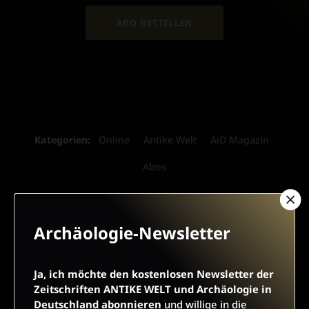
ABO BESTELLEN
Kategorien:
Online
Antike Welt
AiD Magazin
Abos
Angebote:
Museen online
Autorinnen und Autoren
RSS-Feeds
Archäologie-Newsletter
Verlag:
Media Sales Antike Welt
Ja, ich möchte den kostenlosen Newsletter der
Media Sales Archäologie in Deutschland
Zeitschriften ANTIKE WELT und Archäologie in
Deutschland abonnieren
und willige in die