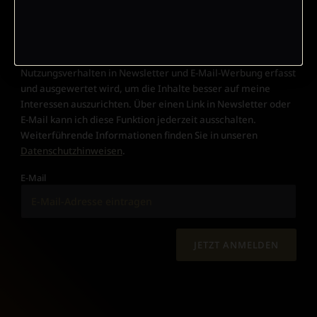
meiner Kontaktdaten zum Zweck des E-Mail-Marketings
durch den Verlag Herder ein. Den Newsletter oder die E-Mail-
Werbung kann ich jederzeit abbestellen.
Ich bin einverstanden, dass mein personenbezogenes
Nutzungsverhalten in Newsletter und E-Mail-Werbung erfasst
und ausgewertet wird, um die Inhalte besser auf meine
Interessen auszurichten. Über einen Link in Newsletter oder
E-Mail kann ich diese Funktion jederzeit ausschalten.
Weiterführende Informationen finden Sie in unseren
Datenschutzhinweisen
.
E-Mail
JETZT ANMELDEN