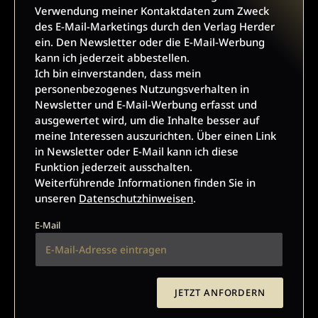
Geschichte & Wissen
Archäologie
Verwendung meiner Kontaktdaten zum Zweck
des E-Mail-Marketings durch den Verlag Herder
Politik & Wirtschaft
G/GESCHICHTE
ein. Den Newsletter oder die E-Mail-Werbung
kann ich jederzeit abbestellen.
Kundenservice
+49 761 2717200
Ich bin einverstanden, dass mein
kundenservice@herder.de
Abo online kündigen
personenbezogenes Nutzungsverhalten in
Newsletter und E-Mail-Werbung erfasst und
Folgen Sie uns:
Facebook Antike Welt
ausgewertet wird, um die Inhalte besser auf
meine Interessen auszurichten. Über einen Link
Facebook Archäologie in Deutschland
in Newsletter oder E-Mail kann ich diese
Funktion jederzeit ausschalten.
Weiterführende Informationen finden Sie in
unseren
Datenschutzhinweisen
.
E-Mail
ARCHÄOLOGIE-NEWSLETTER
Ja, ich möchte den kostenlosen Newsletter der
JETZT ANFORDERN
Zeitschriften ANTIKE WELT und Archäologie in
Deutschland abonnieren
und willige in die Verwendung