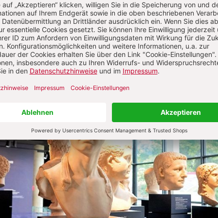
it und ­Gesamtkosten von ca. 8,5 Mio. Euro ist das ges
 seinen ­Machern wieder »auf Anfang gesetzt«.