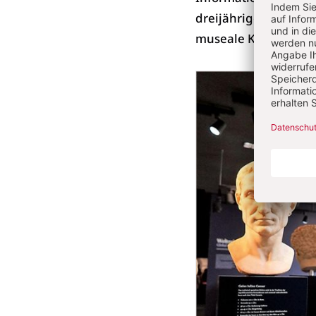
dreijähriger Umbauze
museale Konzept laut