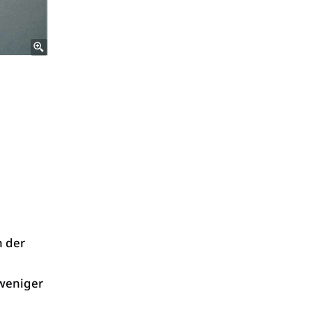
h der
weniger