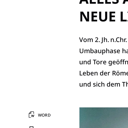
NEUE 
Vom 2. Jh. n.Chr
Umbauphase hat
und ­Tore geöffn
Leben der ­Röm
und sich dem Th
WORD