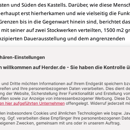
sten und Süden des Kastells. Darüber, wie diese Mens
erhaupt erst hierherkamen und wie vielseitig die Funk
enzen bis in die Gegenwart hinein sind, berichtet da
it seiner auf zwei Stockwerken verteilten, 1500 m2 g
nzipierten Dauerausstellung und dem angrenzenden
s Museums im Jahr 1964 hat sich hier vieles verändert
 erste Erweiterung um die Ergebnisse der archäologisc
es Limes in den späten 1970er und frühen 80er Jahren
den Freigeländes mit den baulichen Überresten des
ells. Mit der Auszeichnung des 550 km langen
ischen-Limes zum UNESCO-Welterbe 2005 kam schließl
einer römischen Reiterkaserne hinzu, und auch die Rolle
ich vom regionalen Spezialmuseum hin zu dem zentral
 des Welterbes in Baden-Württemberg. Nun, nach fast