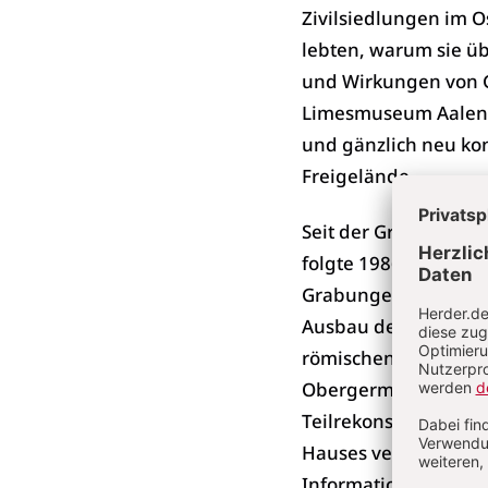
Zivilsiedlungen im O
lebten, warum sie üb
und Wirkungen von Gr
Limesmuseum Aalen m
und gänzlich neu ko
Freigelände.
Seit der Gründung de
folgte 1986 auf eine
Grabungen entlang d
Ausbau des umliegen
römischen Reiterkast
Obergermanisch-Raet
Teilrekonstruktion ­
Hauses veränderte s
Informationszentrum