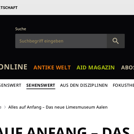
RTSCHAFT
Suche
ONLINE
ANTIKE WELT
AID MAGAZIN
ABO
SENSWERT
SEHENSWERT
AUS DEN DISZIPLINEN
FOKUSTH
e
Alles auf Anfang – Das neue Limesmuseum Aalen
AUF ANFANG – DAS