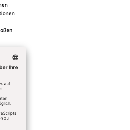
chen
tionen
s
roßen
. Und so
hen
 der
ich die
 des
en