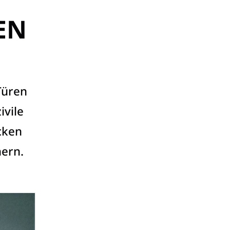
EN
Türen
ivile
cken
hern.