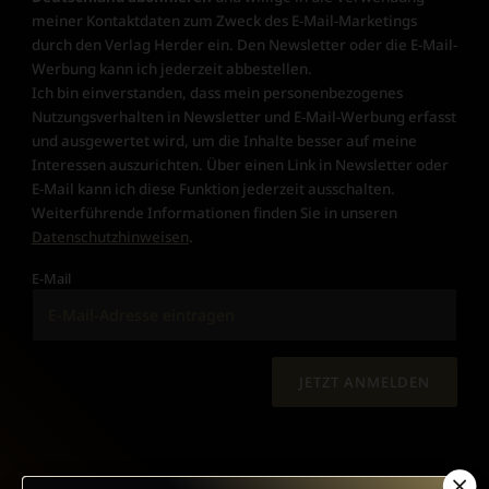
meiner Kontaktdaten zum Zweck des E-Mail-Marketings
durch den Verlag Herder ein. Den Newsletter oder die E-Mail-
Werbung kann ich jederzeit abbestellen.
Ich bin einverstanden, dass mein personenbezogenes
Nutzungsverhalten in Newsletter und E-Mail-Werbung erfasst
und ausgewertet wird, um die Inhalte besser auf meine
Interessen auszurichten. Über einen Link in Newsletter oder
E-Mail kann ich diese Funktion jederzeit ausschalten.
Weiterführende Informationen finden Sie in unseren
Datenschutzhinweisen
.
E-Mail
JETZT ANMELDEN