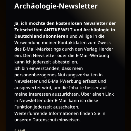
BARRIEREFREIHEIT
IMPRESSUM
Archäologie-Newsletter
Ja, ich möchte den kostenlosen Newsletter der
VERTRAG WIDERRUFEN
Zeitschriften ANTIKE WELT und Archäologie in
Deutschland abonnieren
und willige in die
ABO ONLINE KÜNDIGEN
Verwendung meiner Kontaktdaten zum Zweck
des E-Mail-Marketings durch den Verlag Herder
ein. Den Newsletter oder die E-Mail-Werbung
kann ich jederzeit abbestellen.
Ich bin einverstanden, dass mein
personenbezogenes Nutzungsverhalten in
Newsletter und E-Mail-Werbung erfasst und
ausgewertet wird, um die Inhalte besser auf
meine Interessen auszurichten. Über einen Link
in Newsletter oder E-Mail kann ich diese
Funktion jederzeit ausschalten.
NACH OBEN
Weiterführende Informationen finden Sie in
unseren
Datenschutzhinweisen
.
E-Mail