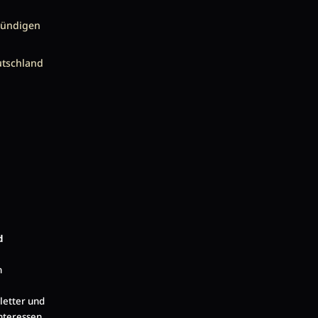
kündigen
utschland
d
n
letter und
nteressen