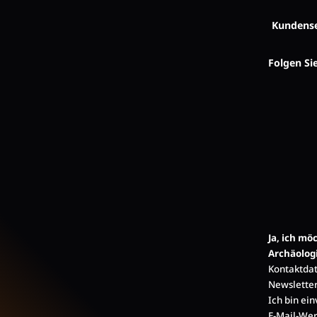
Kundense
Folgen Si
Ja, ich m
Archäolog
Kontaktdat
Newsletter
Ich bin ei
E-Mail-Wer