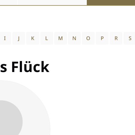
I
J
K
L
M
N
O
P
R
S
s Flück