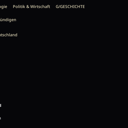
ogie
Politik & Wirtschaft
G/GESCHICHTE
kündigen
utschland
d
n