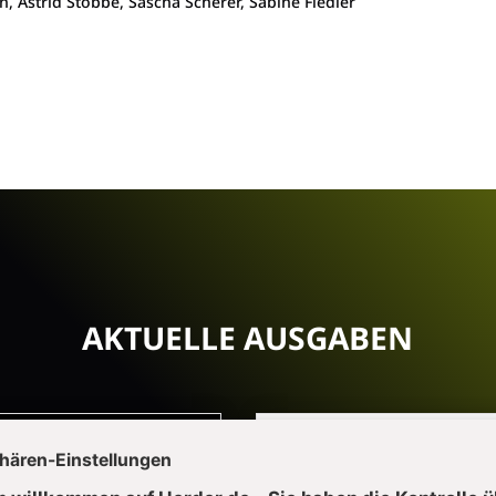
Astrid Stobbe, Sascha Scherer, Sabine Fiedler
AKTUELLE AUSGABEN