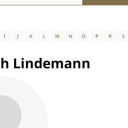
I
J
K
L
M
N
O
P
R
S
h Lindemann