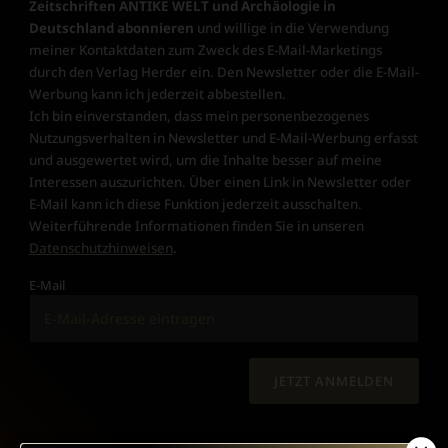
Zeitschriften ANTIKE WELT und Archäologie in
Deutschland abonnieren
und willige in die Verwendung
meiner Kontaktdaten zum Zweck des E-Mail-Marketings
durch den Verlag Herder ein. Den Newsletter oder die E-Mail-
Werbung kann ich jederzeit abbestellen.
Ich bin einverstanden, dass mein personenbezogenes
Nutzungsverhalten in Newsletter und E-Mail-Werbung erfasst
und ausgewertet wird, um die Inhalte besser auf meine
Interessen auszurichten. Über einen Link in Newsletter oder
E-Mail kann ich diese Funktion jederzeit ausschalten.
Weiterführende Informationen finden Sie in unseren
Datenschutzhinweisen
.
E-Mail
JETZT ANMELDEN