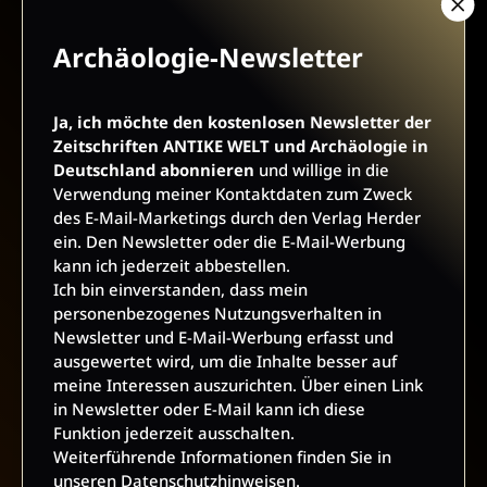
Archäologie-Newsletter
AGB UND WIDERRUFSBELEHRUNG
DATENSCHUTZ
Ja, ich möchte den kostenlosen Newsletter der
Zeitschriften ANTIKE WELT und Archäologie in
BARRIEREFREIHEIT
IMPRESSUM
Deutschland abonnieren
und willige in die
Verwendung meiner Kontaktdaten zum Zweck
des E-Mail-Marketings durch den Verlag Herder
VERTRAG WIDERRUFEN
ein. Den Newsletter oder die E-Mail-Werbung
kann ich jederzeit abbestellen.
ABO ONLINE KÜNDIGEN
Ich bin einverstanden, dass mein
personenbezogenes Nutzungsverhalten in
Newsletter und E-Mail-Werbung erfasst und
ausgewertet wird, um die Inhalte besser auf
meine Interessen auszurichten. Über einen Link
in Newsletter oder E-Mail kann ich diese
Funktion jederzeit ausschalten.
Weiterführende Informationen finden Sie in
unseren
Datenschutzhinweisen
.