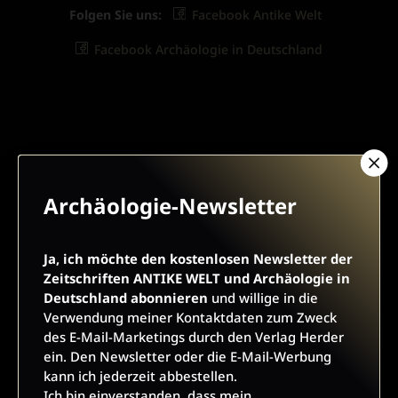
Folgen Sie uns:
Facebook Antike Welt
Facebook Archäologie in Deutschland
ARCHÄOLOGIE-NEWSLETTER
Archäologie-Newsletter
Ja, ich möchte den kostenlosen Newsletter der
Zeitschriften ANTIKE WELT und Archäologie in
Ja, ich möchte den kostenlosen Newsletter der
Deutschland abonnieren
und willige in die Verwendung
Zeitschriften ANTIKE WELT und Archäologie in
meiner Kontaktdaten zum Zweck des E-Mail-Marketings
Deutschland abonnieren
und willige in die
durch den Verlag Herder ein. Den Newsletter oder die E-Mail-
Verwendung meiner Kontaktdaten zum Zweck
Werbung kann ich jederzeit abbestellen.
des E-Mail-Marketings durch den Verlag Herder
Ich bin einverstanden, dass mein personenbezogenes
ein. Den Newsletter oder die E-Mail-Werbung
Nutzungsverhalten in Newsletter und E-Mail-Werbung erfasst
kann ich jederzeit abbestellen.
und ausgewertet wird, um die Inhalte besser auf meine
Ich bin einverstanden, dass mein
Interessen auszurichten. Über einen Link in Newsletter oder