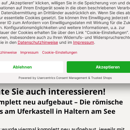
nes Baues bis zu 41 Kastelle den Wall gesäumt haben 
eun gefunden. Diese Entdeckung ist das zehnte bekan
dass es auch nach Jahrhunderten der Erforschung noch m
ische Monument und seine Funktionen zu entdecken gi
c Environment Scotland
te Sie auch interessieren!
mplett neu aufgebaut – Die römische
s am Uferkastell in Haltern am See
 wurde viermal komplett neu aufgebaut, jeweils mit