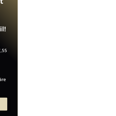
t
l!
7,55
äre