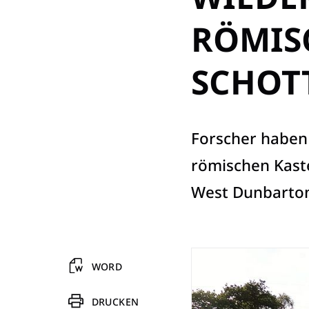
RÖMISC
SCHOT
Forscher haben
römischen Kaste
West Dunbarton
WORD
DRUCKEN