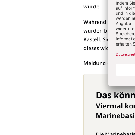
wurde.
Während zur Zeit sei
wurden bisher nur n
Kastell. Sie zeigt, 
dieses wichtige röm
Meldung des
Histori
Das könn
Viermal ko
Marinebasi
Die Marinebasis