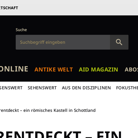
RTSCHAFT
Suche
ONLINE
ANTIKE WELT
AID MAGAZIN
ABO
SENSWERT
SEHENSWERT
AUS DEN DISZIPLINEN
FOKUSTH
entdeckt – ein römisches Kastell in Schottland
ENTDECKT – EIN