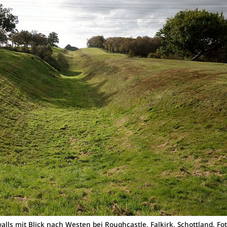
lls mit Blick nach Westen bei Roughcastle, Falkirk, Schottland. Fo