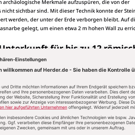
 archäologische Merkmale aufzuspüren, die von der
nicht sichtbar sind. Mit dieser Technik konnte der Stei
ziert werden, der unter der Erde verborgen bleibt. Auf d
asnarbe gelegt, um einen etwa 2 m hohen Wall zu erri
 Unterkunft für bis zu 12 römisc
 Kastell wäre Teil mehrerer Kastelle entlang des
sen. 10 bis 12 römischen Soldaten bewohnten die Anla
ren Kastell in der Nähe, wahrscheinlich in Duntocher,
nnten das Kastell jeweils eine Woche lang. Das Kastell
lzgebäuden, in denen die Soldaten untergebracht ware
schen 142 n. Chr. – 162 n. Chr. genutzt, in denen die
ls nördlichste Grenze des Römischen Reiches verteidi