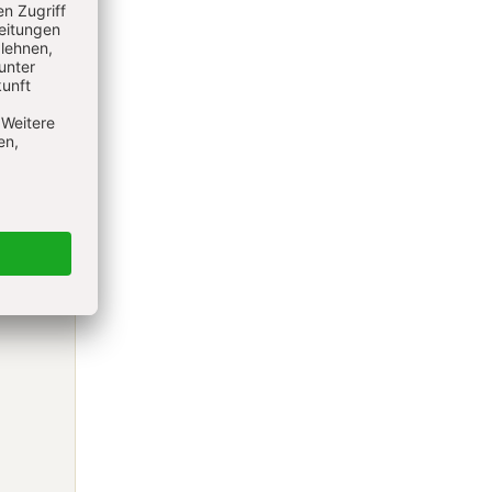
könnten,
nte
ehr über
bt.