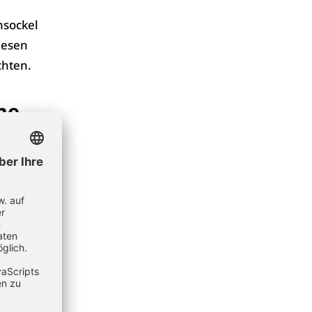
nsockel
iesen
chten.
he
ge. Sie
 bestand
n, und
gt