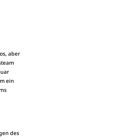
os, aber
steam
quar
rm ein
ams
ngen des