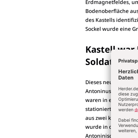
Erdmagnetfeldes, um
Bodenoberfläche aus 
des Kastells identifi
Sockel wurde eine Gr
Kastell war
Soldaten
Dieses neu entdeckte
Antoninuswalls gewe
waren in einem größe
stationiert und bema
aus zwei kleinen Ho
wurde in der Zeit zwi
Antoninische Mauer a