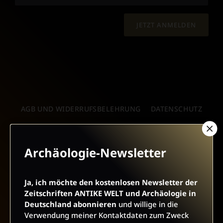
JETZT ANMELDEN
AGB UND WIDERRUFSBELEHRUNG
DATENSCHUTZ
BARRIEREFREIHEIT
IMPRESSUM
Archäologie-Newsletter
VERTRAG WIDERRUFEN
Ja, ich möchte den kostenlosen Newsletter der
ABO ONLINE KÜNDIGEN
Zeitschriften ANTIKE WELT und Archäologie in
Deutschland abonnieren
und willige in die
Verwendung meiner Kontaktdaten zum Zweck