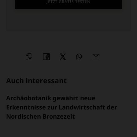
JETZT GRATIS TESTEN
WORD
TEILEN
TEILEN
WHATSAPP
MAILEN
ÜBERSCHRIFT
Auch interessant
ARTIKEL-
Archäobotanik gewährt neue
INFOS
Erkenntnisse zur Landwirtschaft der
Nordischen Bronzezeit