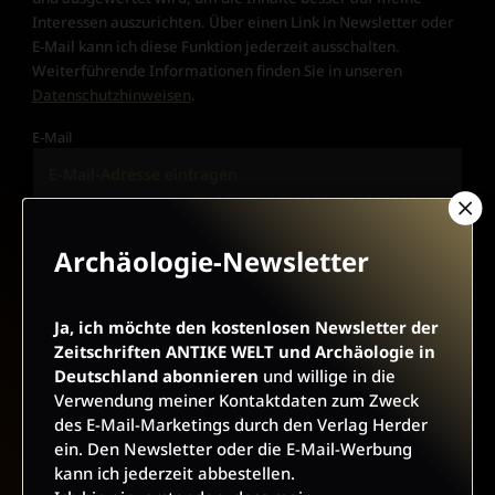
Interessen auszurichten. Über einen Link in Newsletter oder
E-Mail kann ich diese Funktion jederzeit ausschalten.
Weiterführende Informationen finden Sie in unseren
Datenschutzhinweisen
.
E-Mail
JETZT ANMELDEN
Archäologie-Newsletter
Ja, ich möchte den kostenlosen Newsletter der
Zeitschriften ANTIKE WELT und Archäologie in
Deutschland abonnieren
und willige in die
Verwendung meiner Kontaktdaten zum Zweck
des E-Mail-Marketings durch den Verlag Herder
AGB UND WIDERRUFSBELEHRUNG
DATENSCHUTZ
ein. Den Newsletter oder die E-Mail-Werbung
BARRIEREFREIHEIT
IMPRESSUM
kann ich jederzeit abbestellen.