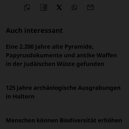
WORD
TEILEN
TEILEN
WHATSAPP
MAILEN
ÜBERSCHRIFT
Auch interessant
ARTIKEL-
Eine 2.200 Jahre alte Pyramide,
INFOS
Papyrusdokumente und antike Waffen
in der Judäischen Wüste gefunden
125 Jahre archäologische Ausgrabungen
in Haltern
Menschen können Biodiversität erhöhen