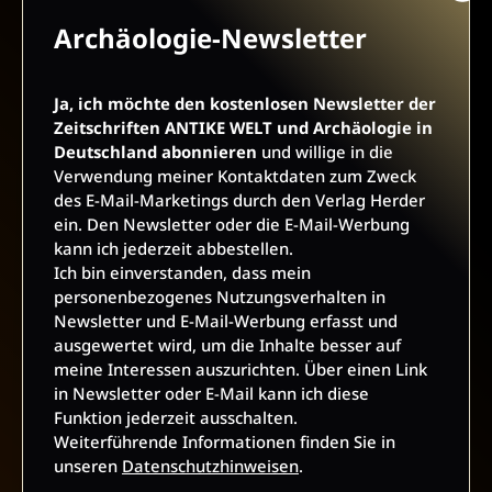
Archäologie-Newsletter
AGB UND WIDERRUFSBELEHRUNG
DATENSCHUTZ
BARRIEREFREIHEIT
IMPRESSUM
Ja, ich möchte den kostenlosen Newsletter der
Zeitschriften ANTIKE WELT und Archäologie in
Deutschland abonnieren
und willige in die
VERTRAG WIDERRUFEN
Verwendung meiner Kontaktdaten zum Zweck
des E-Mail-Marketings durch den Verlag Herder
ABO ONLINE KÜNDIGEN
ein. Den Newsletter oder die E-Mail-Werbung
kann ich jederzeit abbestellen.
Ich bin einverstanden, dass mein
personenbezogenes Nutzungsverhalten in
Newsletter und E-Mail-Werbung erfasst und
ausgewertet wird, um die Inhalte besser auf
meine Interessen auszurichten. Über einen Link
in Newsletter oder E-Mail kann ich diese
Funktion jederzeit ausschalten.
Weiterführende Informationen finden Sie in
unseren
Datenschutzhinweisen
.
NACH OBEN