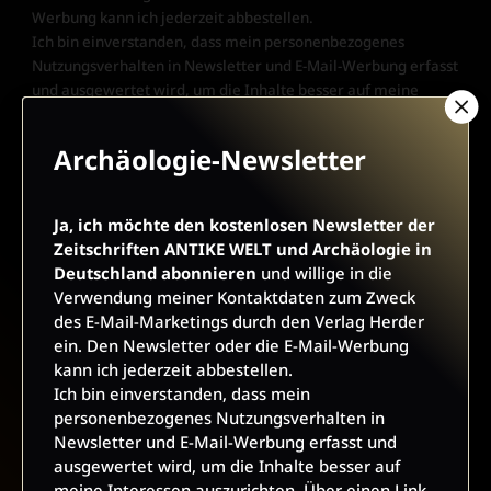
Werbung kann ich jederzeit abbestellen.
Ich bin einverstanden, dass mein personenbezogenes
Nutzungsverhalten in Newsletter und E-Mail-Werbung erfasst
und ausgewertet wird, um die Inhalte besser auf meine
Interessen auszurichten. Über einen Link in Newsletter oder
E-Mail kann ich diese Funktion jederzeit ausschalten.
Archäologie-Newsletter
Weiterführende Informationen finden Sie in unseren
Datenschutzhinweisen
.
Ja, ich möchte den kostenlosen Newsletter der
E-Mail
Zeitschriften ANTIKE WELT und Archäologie in
Deutschland abonnieren
und willige in die
Verwendung meiner Kontaktdaten zum Zweck
des E-Mail-Marketings durch den Verlag Herder
JETZT ANMELDEN
ein. Den Newsletter oder die E-Mail-Werbung
kann ich jederzeit abbestellen.
Ich bin einverstanden, dass mein
personenbezogenes Nutzungsverhalten in
Newsletter und E-Mail-Werbung erfasst und
ausgewertet wird, um die Inhalte besser auf
meine Interessen auszurichten. Über einen Link