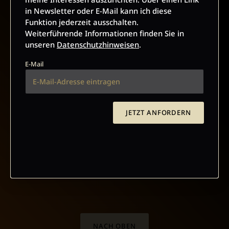
in Newsletter oder E-Mail kann ich diese
AGB UND WIDERRUFSBELEHRUNG
DATENSCHUTZ
Funktion jederzeit ausschalten.
BARRIEREFREIHEIT
IMPRESSUM
Weiterführende Informationen finden Sie in
unseren
Datenschutzhinweisen
.
E-Mail
VERTRAG WIDERRUFEN
ABO ONLINE KÜNDIGEN
JETZT ANFORDERN
NACH OBEN