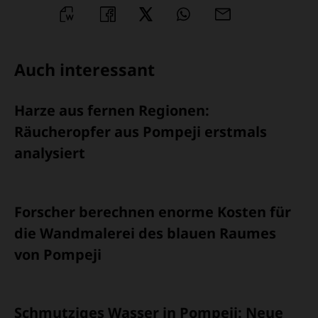
WORD
TEILEN
TEILEN
WHATSAPP
MAILEN
ÜBERSCHRIFT
Auch interessant
ARTIKEL-
Harze aus fernen Regionen:
INFOS
Räucheropfer aus Pompeji erstmals
analysiert
Forscher berechnen enorme Kosten für
die Wandmalerei des blauen Raumes
von Pompeji
Schmutziges Wasser in Pompeji: Neue