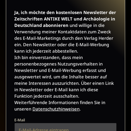
E-Mail
Ja, ich möchte den kostenlosen Newsletter der
Zeitschriften ANTIKE WELT und Archäologie in
Deutschland abonnieren
und willige in die
JETZT ANMELDEN
Verwendung meiner Kontaktdaten zum Zweck
des E-Mail-Marketings durch den Verlag Herder
ein. Den Newsletter oder die E-Mail-Werbung
kann ich jederzeit abbestellen.
Ich bin einverstanden, dass mein
personenbezogenes Nutzungsverhalten in
Newsletter und E-Mail-Werbung erfasst und
ausgewertet wird, um die Inhalte besser auf
AGB UND WIDERRUFSBELEHRUNG
DATENSCHUTZ
meine Interessen auszurichten. Über einen Link
BARRIEREFREIHEIT
IMPRESSUM
in Newsletter oder E-Mail kann ich diese
Funktion jederzeit ausschalten.
Weiterführende Informationen finden Sie in
unseren
Datenschutzhinweisen
.
VERTRAG WIDERRUFEN
E-Mail
ABO ONLINE KÜNDIGEN