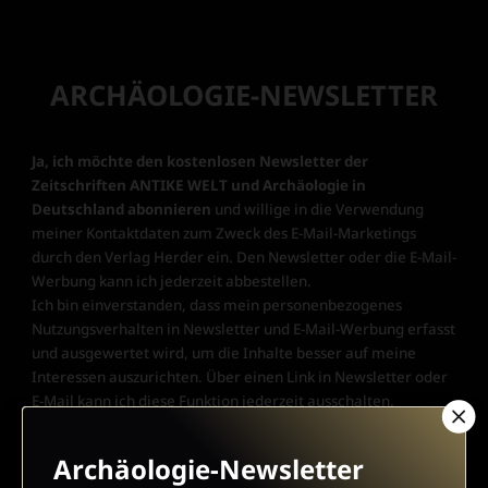
ARCHÄOLOGIE-NEWSLETTER
Ja, ich möchte den kostenlosen Newsletter der
Zeitschriften ANTIKE WELT und Archäologie in
Deutschland abonnieren
und willige in die Verwendung
meiner Kontaktdaten zum Zweck des E-Mail-Marketings
durch den Verlag Herder ein. Den Newsletter oder die E-Mail-
Werbung kann ich jederzeit abbestellen.
Ich bin einverstanden, dass mein personenbezogenes
Nutzungsverhalten in Newsletter und E-Mail-Werbung erfasst
und ausgewertet wird, um die Inhalte besser auf meine
Interessen auszurichten. Über einen Link in Newsletter oder
E-Mail kann ich diese Funktion jederzeit ausschalten.
Weiterführende Informationen finden Sie in unseren
Datenschutzhinweisen
.
Archäologie-Newsletter