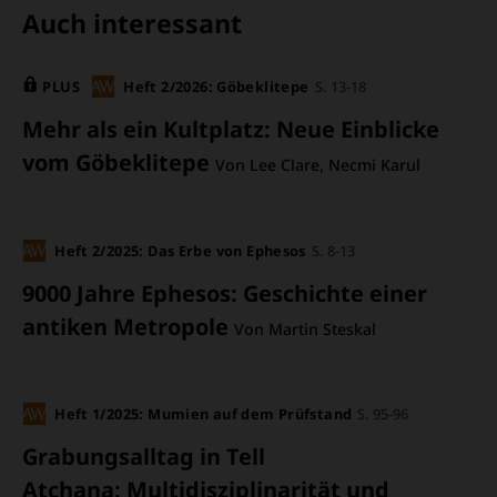
ÜBERSCHRIFT
Auch interessant
ARTIKEL-
PLUS
Heft 2/2026: Göbeklitepe
S. 13-18
INFOS
Mehr als ein Kultplatz
:
Neue Einblicke
vom Göbeklitepe
Von Lee Clare, Necmi Karul
Heft 2/2025: Das Erbe von Ephesos
S. 8-13
9000 Jahre Ephesos
:
Geschichte einer
antiken Metropole
Von Martin Steskal
Heft 1/2025: Mumien auf dem Prüfstand
S. 95-96
Grabungsalltag in Tell
Atchana
:
Multidisziplinarität und