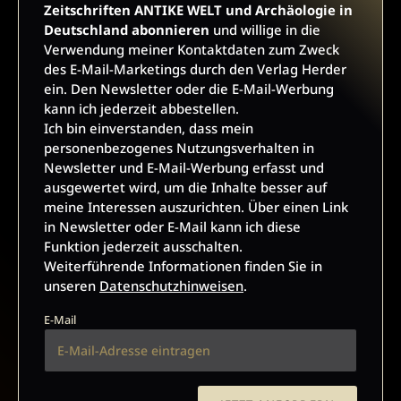
meiner Kontaktdaten zum Zweck des E-Mail-Marketings
Zeitschriften ANTIKE WELT und Archäologie in
durch den Verlag Herder ein. Den Newsletter oder die E-Mail-
Deutschland abonnieren
und willige in die
Werbung kann ich jederzeit abbestellen.
Verwendung meiner Kontaktdaten zum Zweck
Ich bin einverstanden, dass mein personenbezogenes
des E-Mail-Marketings durch den Verlag Herder
Nutzungsverhalten in Newsletter und E-Mail-Werbung erfasst
ein. Den Newsletter oder die E-Mail-Werbung
und ausgewertet wird, um die Inhalte besser auf meine
kann ich jederzeit abbestellen.
Interessen auszurichten. Über einen Link in Newsletter oder
Ich bin einverstanden, dass mein
E-Mail kann ich diese Funktion jederzeit ausschalten.
personenbezogenes Nutzungsverhalten in
Weiterführende Informationen finden Sie in unseren
Newsletter und E-Mail-Werbung erfasst und
Datenschutzhinweisen
.
ausgewertet wird, um die Inhalte besser auf
meine Interessen auszurichten. Über einen Link
E-Mail
in Newsletter oder E-Mail kann ich diese
Funktion jederzeit ausschalten.
Weiterführende Informationen finden Sie in
unseren
Datenschutzhinweisen
.
JETZT ANMELDEN
E-Mail