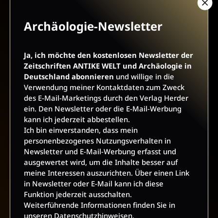
Archäologie-Newsletter
AGB UND WIDERRUFSBELEHRUNG
DATENSCHUTZ
Ja, ich möchte den kostenlosen Newsletter der
Zeitschriften ANTIKE WELT und Archäologie in
BARRIEREFREIHEIT
IMPRESSUM
Deutschland abonnieren
und willige in die
Verwendung meiner Kontaktdaten zum Zweck
des E-Mail-Marketings durch den Verlag Herder
VERTRAG WIDERRUFEN
ein. Den Newsletter oder die E-Mail-Werbung
kann ich jederzeit abbestellen.
ABO ONLINE KÜNDIGEN
Ich bin einverstanden, dass mein
personenbezogenes Nutzungsverhalten in
Newsletter und E-Mail-Werbung erfasst und
ausgewertet wird, um die Inhalte besser auf
meine Interessen auszurichten. Über einen Link
in Newsletter oder E-Mail kann ich diese
Funktion jederzeit ausschalten.
Weiterführende Informationen finden Sie in
unseren
Datenschutzhinweisen
.