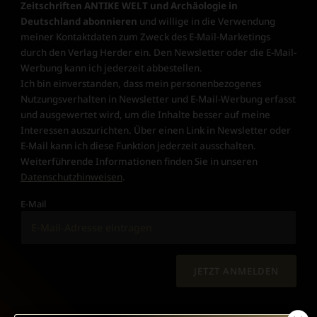
Zeitschriften ANTIKE WELT und Archäologie in
Deutschland abonnieren
und willige in die Verwendung
meiner Kontaktdaten zum Zweck des E-Mail-Marketings
durch den Verlag Herder ein. Den Newsletter oder die E-Mail-
Werbung kann ich jederzeit abbestellen.
Ich bin einverstanden, dass mein personenbezogenes
Nutzungsverhalten in Newsletter und E-Mail-Werbung erfasst
und ausgewertet wird, um die Inhalte besser auf meine
Interessen auszurichten. Über einen Link in Newsletter oder
E-Mail kann ich diese Funktion jederzeit ausschalten.
Weiterführende Informationen finden Sie in unseren
Datenschutzhinweisen
.
E-Mail
JETZT ANMELDEN