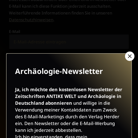
E-Mail kann ich diese Funktion jederzeit ausschalten.
Weiterführende Informationen finden Sie in unseren
Datenschutzhinweisen
.
E-Mail
JETZT ANMELDEN
Archäologie-Newsletter
Ja, ich möchte den kostenlosen Newsletter der
Zeitschriften ANTIKE WELT und Archäologie in
Deutschland abonnieren
und willige in die
Verwendung meiner Kontaktdaten zum Zweck
AGB UND WIDERRUFSBELEHRUNG
DATENSCHUTZ
des E-Mail-Marketings durch den Verlag Herder
ein. Den Newsletter oder die E-Mail-Werbung
BARRIEREFREIHEIT
IMPRESSUM
kann ich jederzeit abbestellen.
Ich bin einverstanden, dass mein