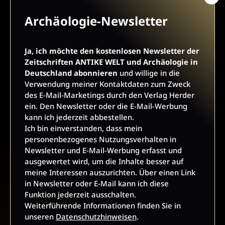
meiner Kontaktdaten zum Zweck des E-Mail-Marketings
durch den Verlag Herder ein. Den Newsletter oder die E-Mail-
Archäologie-Newsletter
Werbung kann ich jederzeit abbestellen.
Ich bin einverstanden, dass mein personenbezogenes
Nutzungsverhalten in Newsletter und E-Mail-Werbung erfasst
Ja, ich möchte den kostenlosen Newsletter der
und ausgewertet wird, um die Inhalte besser auf meine
Zeitschriften ANTIKE WELT und Archäologie in
Interessen auszurichten. Über einen Link in Newsletter oder
Deutschland abonnieren
und willige in die
E-Mail kann ich diese Funktion jederzeit ausschalten.
Verwendung meiner Kontaktdaten zum Zweck
Weiterführende Informationen finden Sie in unseren
des E-Mail-Marketings durch den Verlag Herder
Datenschutzhinweisen
.
ein. Den Newsletter oder die E-Mail-Werbung
kann ich jederzeit abbestellen.
E-Mail
Ich bin einverstanden, dass mein
personenbezogenes Nutzungsverhalten in
Newsletter und E-Mail-Werbung erfasst und
ausgewertet wird, um die Inhalte besser auf
JETZT ANMELDEN
meine Interessen auszurichten. Über einen Link
in Newsletter oder E-Mail kann ich diese
Funktion jederzeit ausschalten.
Weiterführende Informationen finden Sie in
unseren
Datenschutzhinweisen
.