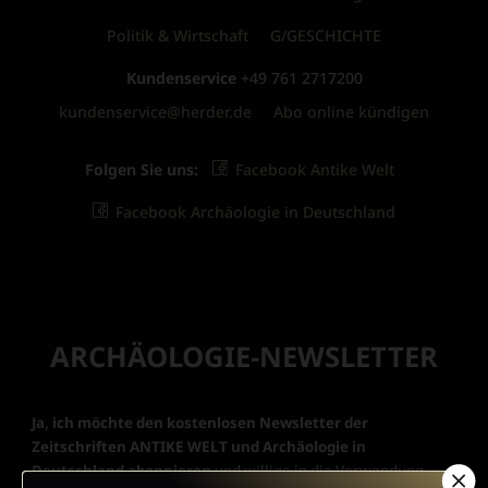
Politik & Wirtschaft
G/GESCHICHTE
Kundenservice
+49 761 2717200
kundenservice@herder.de
Abo online kündigen
Folgen Sie uns:
Facebook Antike Welt
Facebook Archäologie in Deutschland
ARCHÄOLOGIE-NEWSLETTER
Ja, ich möchte den kostenlosen Newsletter der
Zeitschriften ANTIKE WELT und Archäologie in
Deutschland abonnieren
und willige in die Verwendung