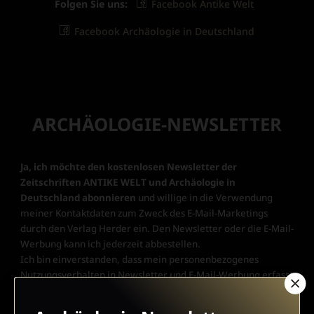
Folgen Sie uns:
Facebook Antike Welt
Facebook Archäologie in Deutschland
ARCHÄOLOGIE-NEWSLETTER
Ja, ich möchte den kostenlosen Newsletter der
Zeitschriften ANTIKE WELT und Archäologie in
Deutschland abonnieren
und willige in die Verwendung
meiner Kontaktdaten zum Zweck des E-Mail-Marketings
durch den Verlag Herder ein. Den Newsletter oder die E-Mail-
Werbung kann ich jederzeit abbestellen.
Ich bin einverstanden, dass mein personenbezogenes
Nutzungsverhalten in Newsletter und E-Mail-Werbung erfasst
und ausgewertet wird, um die Inhalte besser auf meine
Interessen auszurichten. Über einen Link in Newsletter oder