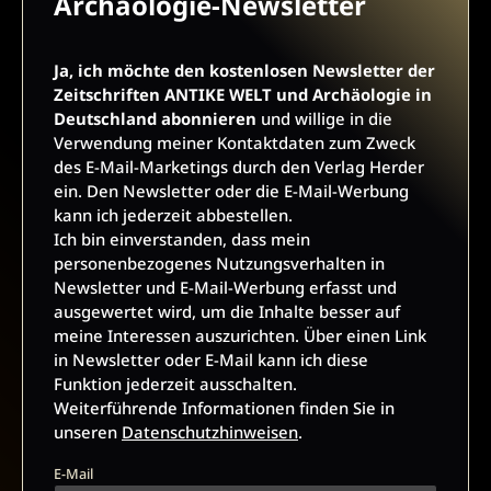
Archäologie-Newsletter
E-Mail kann ich diese Funktion jederzeit ausschalten.
Weiterführende Informationen finden Sie in unseren
Datenschutzhinweisen
.
Ja, ich möchte den kostenlosen Newsletter der
Zeitschriften ANTIKE WELT und Archäologie in
E-Mail
Deutschland abonnieren
und willige in die
Verwendung meiner Kontaktdaten zum Zweck
des E-Mail-Marketings durch den Verlag Herder
ein. Den Newsletter oder die E-Mail-Werbung
JETZT ANMELDEN
kann ich jederzeit abbestellen.
Ich bin einverstanden, dass mein
personenbezogenes Nutzungsverhalten in
Newsletter und E-Mail-Werbung erfasst und
ausgewertet wird, um die Inhalte besser auf
meine Interessen auszurichten. Über einen Link
in Newsletter oder E-Mail kann ich diese
Funktion jederzeit ausschalten.
AGB UND WIDERRUFSBELEHRUNG
DATENSCHUTZ
Weiterführende Informationen finden Sie in
unseren
Datenschutzhinweisen
.
BARRIEREFREIHEIT
IMPRESSUM
E-Mail