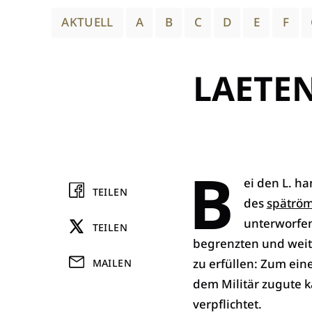
AKTUELL
A
B
C
D
E
F
LAETE
B
ei den L. h
TEILEN
des
spätröm
unterworfe
TEILEN
begrenzten und weit
zu erfüllen: Zum eine
MAILEN
dem Militär zugute 
verpflichtet.