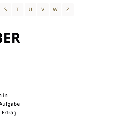
S
T
U
V
W
Z
BER
 in
 Aufgabe
 Ertrag