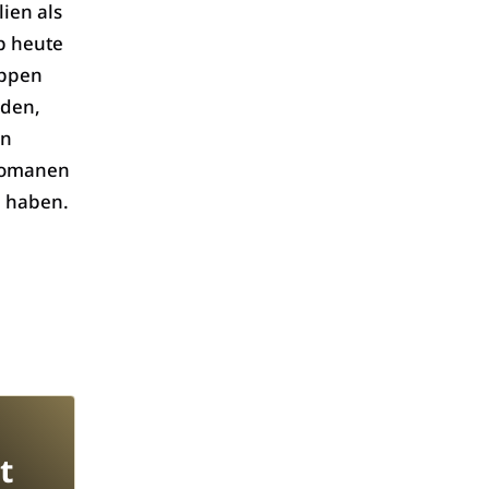
ien als
lb heute
uppen
rden,
en
 Romanen
n haben.
t