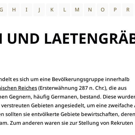
G
H
I
J
K
L
M
N
O
P
R
N UND LAETENGRÄ
andelt es sich um eine Bevölkerungsgruppe innerhalb
ischen Reiches
(Ersterwähnung 287 n. Chr.), die aus
nen Gegnern, häufig Germanen, bestand. Diese wurden
 verstreuten Gebieten angesiedelt, um eine zweifache
n sollten sie entvölkerte Gebiete bewirtschaften, deren
kam. Zum anderen waren sie zur Stellung von Rekruten