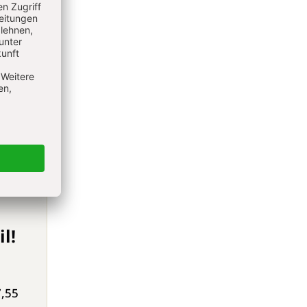
t
l!
7,55