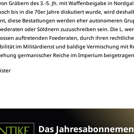
von Gräbern des 3.-5. Jh. mit Waffenbeigabe in Nordgall
och bis in die 70er Jahre diskutiert wurde, wird desha
nt, diese Bestattungen werden eher autonomeren Gr
ederaten oder Söldnern zuzuschreiben sein. Die L. we
lossen auftretenden Foederaten, durch ihren rechtlich
bilität im Militärdienst und baldige Vermischung mit
stehung germanischer Reiche im Imperium beigetrage
ister
Das Jahresabonnemen