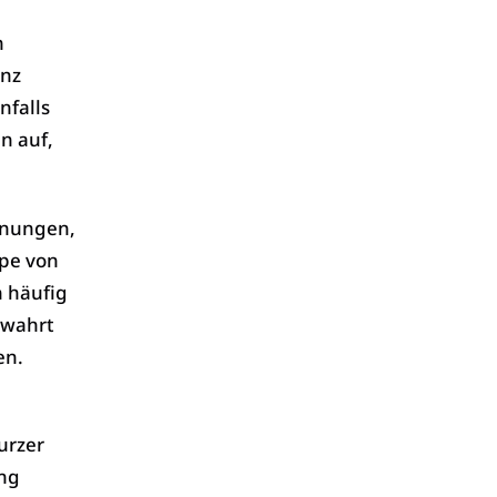
n
anz
nfalls
n auf,
hnungen,
ppe von
n häufig
ewahrt
en.
urzer
ung