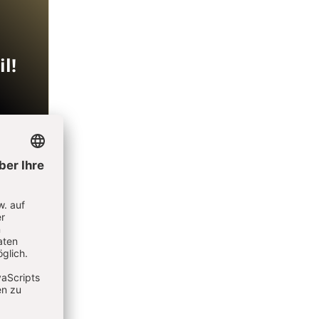
l!
7,55
äre