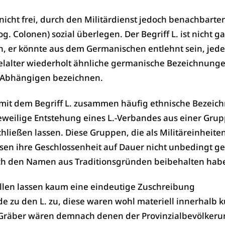
nicht frei, durch den Militärdienst jedoch benachbarte
. Colonen) sozial überlegen. Der Begriff L. ist nicht g
n, er könnte aus dem Germanischen entlehnt sein, jede
elalter wiederholt ähnliche germanische Bezeichnunge
 Abhängigen bezeichnen.
mit dem Begriff L. zusammen häufig ethnische Bezeic
jeweilige Entstehung eines L.-Verbandes aus einer Gru
ließen lassen. Diese Gruppen, die als Militäreinheite
sen ihre Geschlossenheit auf Dauer nicht unbedingt g
h den Namen aus Traditionsgründen beibehalten hab
ellen lassen kaum eine eindeutige Zuschreibung
e zu den L. zu, diese waren wohl materiell innerhalb k
re Gräber wären demnach denen der Provinzialbevölker