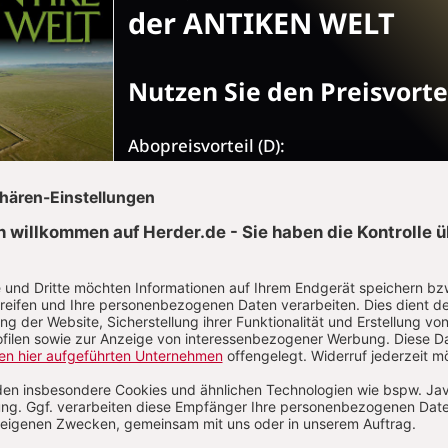
der ANTIKEN WELT
Nutzen Sie den Preisvortei
Abopreisvorteil (D):
108,- € zzgl. 8,10 € Versand (D) statt 13
€ im Einzelkauf
inkl. Digitalzugang
12.- € pro Ausgabe im Abo
insgesamt 9 Ausgaben im Jahr: 6 regul
Hefte und 3 Sonderhefte
ohne Risiko, jederzeit kündbar
JETZT GRATIS TESTEN