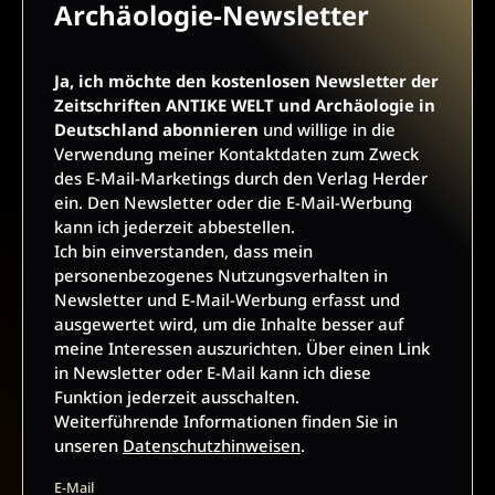
und ausgewertet wird, um die Inhalte besser auf meine
Archäologie-Newsletter
Interessen auszurichten. Über einen Link in Newsletter oder
E-Mail kann ich diese Funktion jederzeit ausschalten.
Weiterführende Informationen finden Sie in unseren
Ja, ich möchte den kostenlosen Newsletter der
Datenschutzhinweisen
.
Zeitschriften ANTIKE WELT und Archäologie in
Deutschland abonnieren
und willige in die
E-Mail
Verwendung meiner Kontaktdaten zum Zweck
des E-Mail-Marketings durch den Verlag Herder
ein. Den Newsletter oder die E-Mail-Werbung
kann ich jederzeit abbestellen.
JETZT ANMELDEN
Ich bin einverstanden, dass mein
personenbezogenes Nutzungsverhalten in
Newsletter und E-Mail-Werbung erfasst und
ausgewertet wird, um die Inhalte besser auf
meine Interessen auszurichten. Über einen Link
in Newsletter oder E-Mail kann ich diese
Funktion jederzeit ausschalten.
Weiterführende Informationen finden Sie in
AGB UND WIDERRUFSBELEHRUNG
DATENSCHUTZ
unseren
Datenschutzhinweisen
.
BARRIEREFREIHEIT
IMPRESSUM
E-Mail