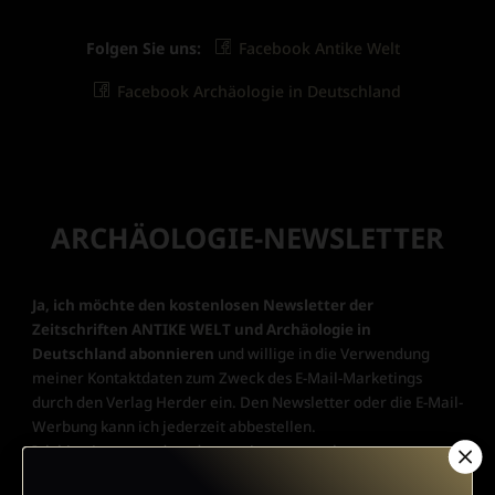
Folgen Sie uns:
Facebook Antike Welt
Facebook Archäologie in Deutschland
ARCHÄOLOGIE-NEWSLETTER
Ja, ich möchte den kostenlosen Newsletter der
Zeitschriften ANTIKE WELT und Archäologie in
Deutschland abonnieren
und willige in die Verwendung
meiner Kontaktdaten zum Zweck des E-Mail-Marketings
durch den Verlag Herder ein. Den Newsletter oder die E-Mail-
Werbung kann ich jederzeit abbestellen.
Ich bin einverstanden, dass mein personenbezogenes
Nutzungsverhalten in Newsletter und E-Mail-Werbung erfasst