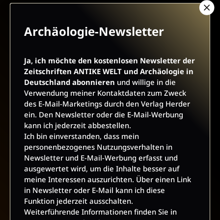
Archäologie-Newsletter
Ja, ich möchte den kostenlosen Newsletter der
AGB UND WIDERRUFSBELEHRUNG
DATENSCHUTZ
Zeitschriften ANTIKE WELT und Archäologie in
Deutschland abonnieren
und willige in die
BARRIEREFREIHEIT
IMPRESSUM
Verwendung meiner Kontaktdaten zum Zweck
des E-Mail-Marketings durch den Verlag Herder
ein. Den Newsletter oder die E-Mail-Werbung
kann ich jederzeit abbestellen.
VERTRAG WIDERRUFEN
Ich bin einverstanden, dass mein
personenbezogenes Nutzungsverhalten in
ABO ONLINE KÜNDIGEN
Newsletter und E-Mail-Werbung erfasst und
ausgewertet wird, um die Inhalte besser auf
meine Interessen auszurichten. Über einen Link
in Newsletter oder E-Mail kann ich diese
Funktion jederzeit ausschalten.
Weiterführende Informationen finden Sie in