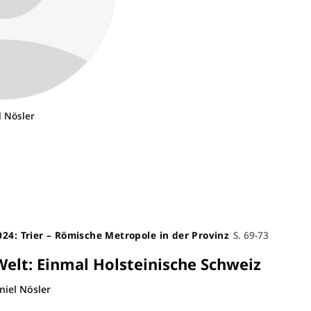
l Nösler
024: Trier – Römische Metropole in der Provinz
S. 69-73
Welt
:
Einmal Holsteinische Schweiz
niel Nösler