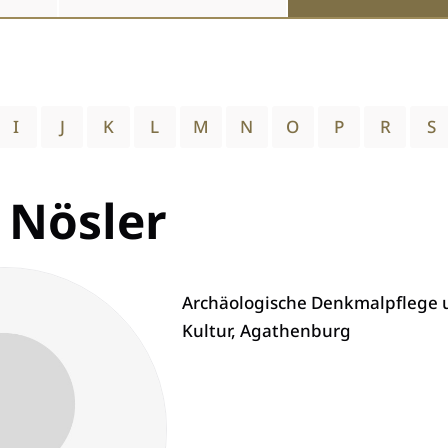
I
J
K
L
M
N
O
P
R
S
 Nösler
Archäologische Denkmalpflege 
Kultur, Agathenburg