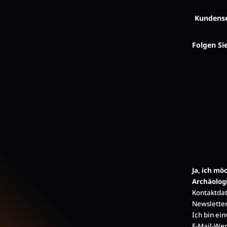
Kundense
Folgen Si
Ja, ich m
Archäolog
Kontaktdat
Newsletter
Ich bin ei
E-Mail-Wer