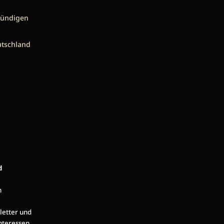
kündigen
utschland
d
n
letter und
nteressen