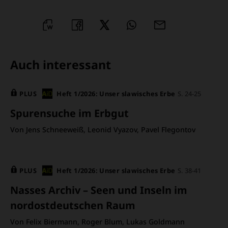
WORD
TEILEN
TEILEN
WHATSAPP
MAILEN
ÜBERSCHRIFT
Auch interessant
ARTIKEL-
PLUS
Heft 1/2026: Unser slawisches Erbe
S. 24-25
INFOS
Spurensuche im Erbgut
Von Jens Schneeweiß, Leonid Vyazov, Pavel Flegontov
PLUS
Heft 1/2026: Unser slawisches Erbe
S. 38-41
Nasses Archiv – Seen und Inseln im
nordostdeutschen Raum
Von Felix Biermann, Roger Blum, Lukas Goldmann