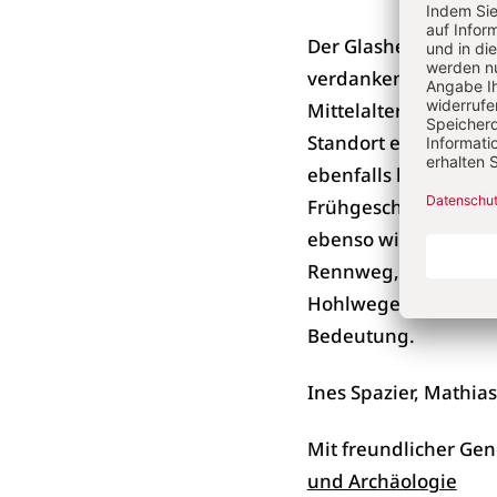
Der Glasherstellung
verdanken der Thüri
Mittelalter überregi
Standort eines spätm
ebenfalls bei Glückst
Frühgeschichte das 
ebenso wie der hist
Rennweg, Lkr. Sonne
Hohlwege zeigt ihr h
Bedeutung.
Ines Spazier, Mathias
Mit freundlicher G
und Archäologie