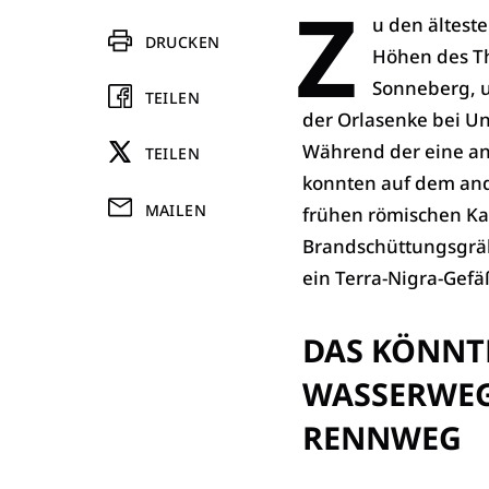
Z
u den älteste
DRUCKEN
Höhen des Th
Sonneberg, u
TEILEN
der Orlasenke bei Un
Während der eine anh
TEILEN
konnten auf dem and
MAILEN
frühen römischen Kai
Brandschüttungsgräb
ein Terra-Nigra-Gef
DAS KÖNNTE
WASSERWEG
RENNWEG