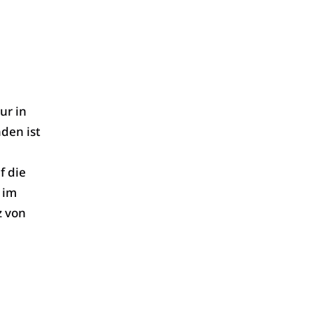
ur in
den ist
f die
 im
z von