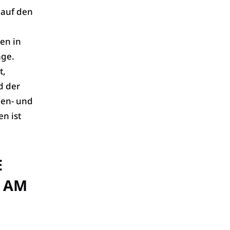
 auf den
en in
age.
t,
d der
nen- und
n ist
E
 AM