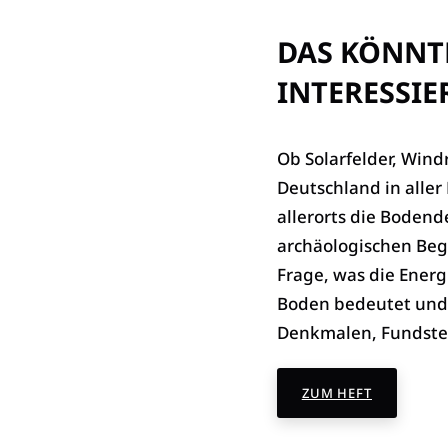
DAS KÖNNTE
INTERESSIE
Ob Solarfelder, Wind
Deutschland in alle
allerorts die Boden
archäologischen Begl
Frage, was die Ener
Boden bedeutet und 
Denkmalen, Fundstel
ZUM HEFT