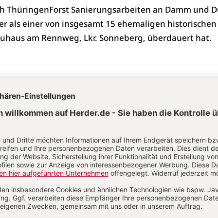
h ThüringenForst Sanierungsarbeiten an Damm und D
der als einer von insgesamt 15 ehemaligen historischen
euhaus am Rennweg, Lkr. Sonneberg, überdauert hat.
sla im Saale-Orla-Kreis konnten in unmittelbarer Nähe
mentiert werden. Es sind ein spätbronzezeitliches
mehrperiodiger Wohn- und Wirtschaftsplatz, der ebenf
 vorrömische Eisenzeit datiert. Bei ersterem fand sich 
in Hundeskelett, ein früher Beleg einer Hundedeponie
fiel durch zahlreiche, bis zu 1,55 m tiefe Vorratsgrube
rere Hausstandorte auf. Dabei kam in einer recht
lgrube ein goldenes Regenbogenschüsselchen aus dem
.