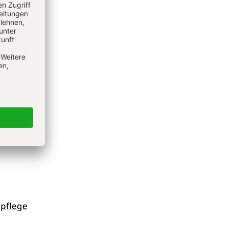
duktion
 späten
tte,
er
onnten
er
ale
pflege