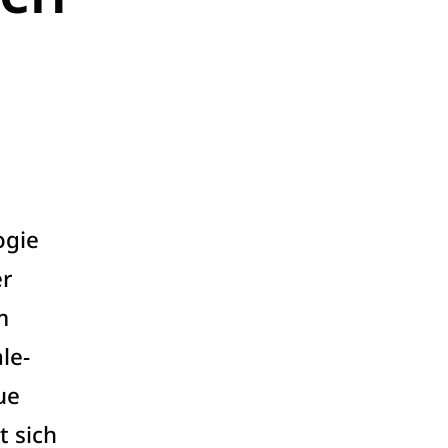
ogie
er
m
le-
ue
t sich