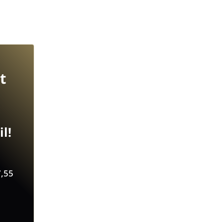
t
l!
7,55