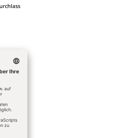
urchlass
 zwei
alls in
in einer
rung.
n, zwei
 2. Jh.