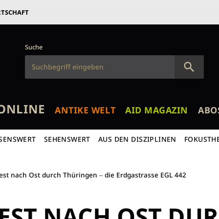
RTSCHAFT
Suche
ONLINE
ANTIKE WELT
AID MAGAZIN
ABO
SENSWERT
SEHENSWERT
AUS DEN DISZIPLINEN
FOKUSTH
st nach Ost durch Thüringen ‒ die Erdgastrasse EGL 442
EST NACH OST DU