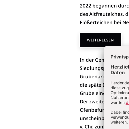
2022 begannen durc
des Altfrauteiches, 
Flößerteichen bei N
WEITERLESEN
In der Gemarkung Sei
Siedlungsplätze doku
Grubenareal und ein 
die späte Bronze- und
Grube eingebettet e
Der zweite Fundplatz 
Ofenbefunde und meh
unscheinbaren Abfal
v. Chr. zum Vorschein