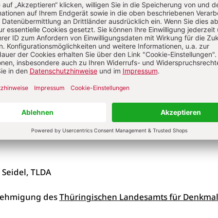
, dem Köhlerwesen, der Pechsiederei und der Eisenpro
nger Wald und das Thüringer Schiefergebirge seit dem
onale Bedeutung. Bei den Grabungen konnten u. a. der
ittelalterlichen Pechofens und eine neuzeitliche Glashü
hal, untersucht werden. Die Sattelpassstraße, die seit d
Thüringer Schiefergebirge von Nord nach Süd quert, k
orische Rennsteig zwischen Limbach und Neuhaus am
berg, aufgenommen werden. Die Mehrphasigkeit dies
ohes Nutzungspotential und ihre teilweise überregion
 Seidel, TLDA
enehmigung des
Thüringischen Landesamts für Denkmal