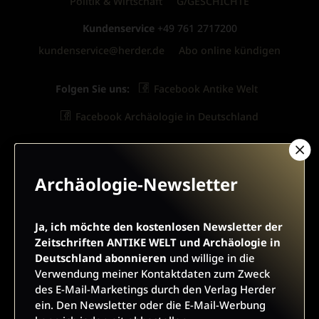
Politik & Wirtschaft
G/GESCHICHTE
Kundenservice
+49 761 2717200
kundenservice@herder.de
Abo online kündigen
Folgen Sie uns:
Facebook Antike Welt
Facebook Archäologie in Deutschland
Archäologie-Newsletter
ARCHÄOLOGIE-NEWSLETTER
Ja, ich möchte den kostenlosen Newsletter der
Zeitschriften ANTIKE WELT und Archäologie in
Ja, ich möchte den kostenlosen Newsletter der
Deutschland abonnieren
und willige in die
Zeitschriften ANTIKE WELT und Archäologie in
Verwendung meiner Kontaktdaten zum Zweck
Deutschland abonnieren
und willige in die Verwendung
des E-Mail-Marketings durch den Verlag Herder
meiner Kontaktdaten zum Zweck des E-Mail-Marketings
ein. Den Newsletter oder die E-Mail-Werbung
durch den Verlag Herder ein. Den Newsletter oder die E-Mail-