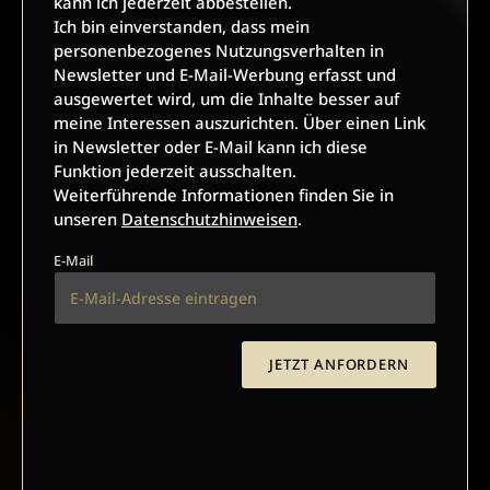
kann ich jederzeit abbestellen.
Werbung kann ich jederzeit abbestellen.
Ich bin einverstanden, dass mein
Ich bin einverstanden, dass mein personenbezogenes
personenbezogenes Nutzungsverhalten in
Nutzungsverhalten in Newsletter und E-Mail-Werbung erfasst
Newsletter und E-Mail-Werbung erfasst und
und ausgewertet wird, um die Inhalte besser auf meine
ausgewertet wird, um die Inhalte besser auf
Interessen auszurichten. Über einen Link in Newsletter oder
meine Interessen auszurichten. Über einen Link
E-Mail kann ich diese Funktion jederzeit ausschalten.
in Newsletter oder E-Mail kann ich diese
Weiterführende Informationen finden Sie in unseren
Funktion jederzeit ausschalten.
Datenschutzhinweisen
.
Weiterführende Informationen finden Sie in
unseren
Datenschutzhinweisen
.
E-Mail
E-Mail
JETZT ANMELDEN
JETZT ANFORDERN