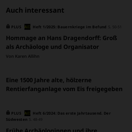
ÜBERSCHRIFT
Auch interessant
ARTIKEL-
PLUS
Heft 1/2025: Bauernkriege im Befund
S. 50-51
INFOS
Hommage an Hans Dragendorff
:
Groß
als Archäologe und Organisator
Von Karen Allihn
Eine 1500 Jahre alte, hölzerne
Rentierfanganlage vom Eis freigegeben
PLUS
Heft 6/2024: Das erste Jahrtausend. Der
Südwesten
S. 48-49
Frühe Archäologinnen und ihre