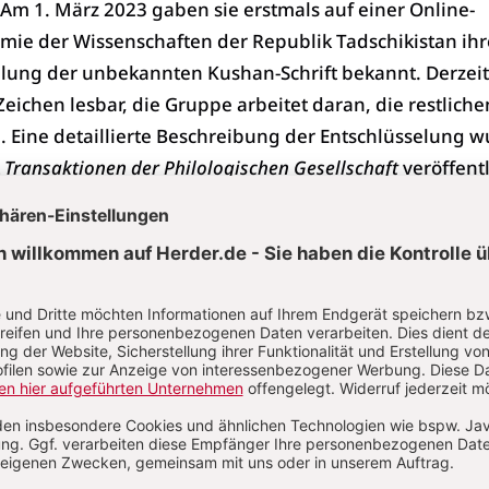
m 1. März 2023 gaben sie erstmals auf einer Online-
mie der Wissenschaften der Republik Tadschikistan ihr
elung der unbekannten Kushan-Schrift bekannt. Derzeit
eichen lesbar, die Gruppe arbeitet daran, die restliche
n. Eine detaillierte Beschreibung der Entschlüsselung 
t
Transaktionen der Philologischen Gesellschaft
veröffentl
ckungen führten zum Durchbr
ana-Schrift‘ ist ein Schriftsystem, das in Teilen Zentra
und 700 n. Chr. in Gebrauch war und sowohl mit frühen
eurasischen Steppe wie den Yuèzhī als auch mit der
er Kuschana in Verbindung gebracht werden kann. Die
ein Imperium, das unter anderem für die Ausbreitung
 Ostasien verantwortlich war. Sie schufen zudem mon