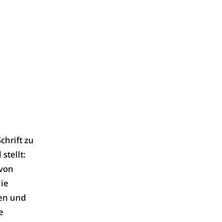
chrift zu
stellt:
 von
ie
len und
e