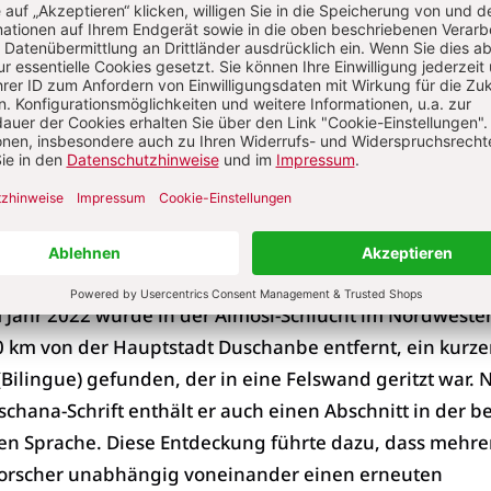
stwerke.
 Dutzend zumeist kurze Inschriften bekannt, die mehrh
heutigen Staaten Tadschikistan, Afghanistan und Usbek
 auch ein längerer dreisprachiger Text (Trilingue), der 
ranzösischen Archäologen am Dašt-i Nāwur in Afghanis
 einem Felsblock auf 4.320 m Höhe am Berg Qarabayu
von Kabul.
t seit den 1950er Jahren bekannt, konnte jedoch bislang
m Jahr 2022 wurde in der Almosi-Schlucht im Nordweste
30 km von der Hauptstadt Duschanbe entfernt, ein kurze
(Bilingue) gefunden, der in eine Felswand geritzt war.
hana-Schrift enthält er auch einen Abschnitt in der be
en Sprache. Diese Entdeckung führte dazu, dass mehre
orscher unabhängig voneinander einen erneuten