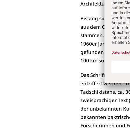
Architektur und Kun
Bislang sind mehrere
aus dem Gebiet der 
stammen. Es existiert
1960er Jahren von f
gefunden wurde: auf
100 km südwestlich 
Das Schriftsystem is
entziffert werden. I
Tadschikistans, ca. 
zweisprachiger Text 
der unbekannten Kusc
bekannten baktrisch
Forscherinnen und F