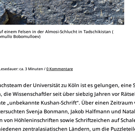
f einem Felsen in der Almosi-Schlucht in Tadschikistan (
omullo Bobomulloev)
 Lesedauer: ca. 3 Minuten /
0 Kommentare
steam der Universität zu Köln ist es gelungen, eine S
, die Wissenschaftler seit über siebzig Jahren vor Rätsel 
te „unbekannte Kushan-Schrift“. Über einen Zeitraum
ersuchten Svenja Bonmann, Jakob Halfmann und Natal
 von Höhleninschriften sowie Schriftzeichen auf Scha
iedenen zentralasiatischen Ländern, um die Puzzleteil