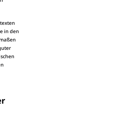
ltexten
e in den
ermaßen
guter
ischen
en
er