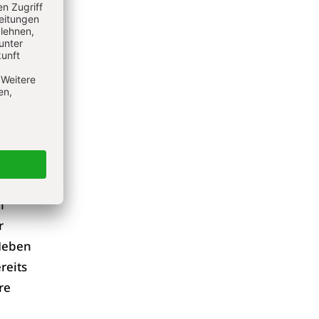
eitlich
istan
in den
tan
 etwa
 nicht
n
r
 Neben
reits
re