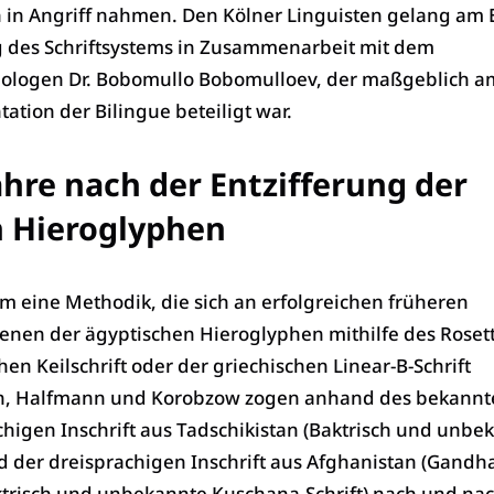
 in Angriff nahmen. Den Kölner Linguisten gelang am 
ng des Schriftsystems in Zusammenarbeit mit dem
äologen Dr. Bobomullo Bobomulloev, der maßgeblich 
tion der Bilingue beteiligt war.
ahre nach der Entzifferung der
n Hieroglyphen
m eine Methodik, die sich an erfolgreichen früheren
enen der ägyptischen Hieroglyphen mithilfe des Rosett
chen Keilschrift oder der griechischen Linear-B-Schrift
nn, Halfmann und Korobzow zogen anhand des bekannt
chigen Inschrift aus Tadschikistan (Baktrisch und unbe
d der dreisprachigen Inschrift aus Afghanistan (Gandha
ktrisch und unbekannte Kuschana-Schrift) nach und na