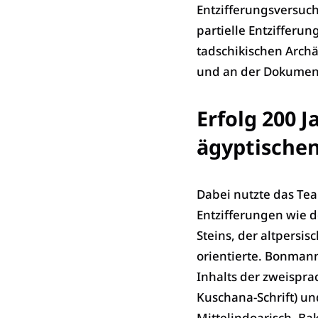
Entzifferungsversuch
partielle Entzifferu
tadschikischen Arch
und an der Dokumenta
Erfolg 200 J
ägyptische
Dabei nutzte das Tea
Entzifferungen wie d
Steins, der altpersis
orientierte. Bonma
Inhalts der zweispra
Kuschana-Schrift) un
Mittelindoarisch, Ba