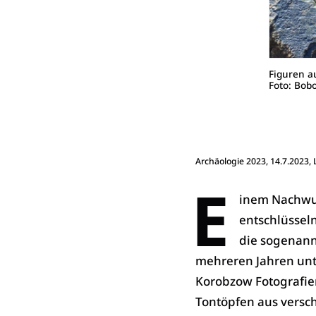
Figuren au
Foto: Bob
Archäologie 2023
, 14.7.2023,
E
inem Nachwuch
entschlüsseln
die sogenann
mehreren Jahren unt
Korobzow Fotografien
Tontöpfen aus versch