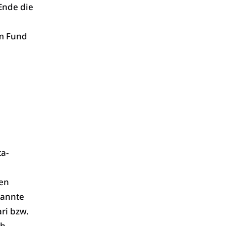
Ende die
am Fund
a-
en
kannte
ri bzw.
ch