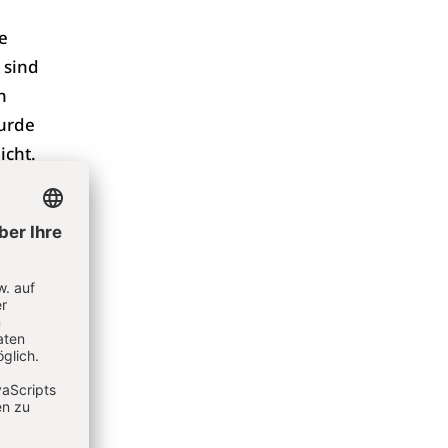
e
 sind
n
wurde
icht.
uch
lasiens
 des
umentale