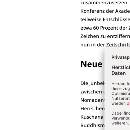
zusammenzusetzen. A
Konferenz der Akade
teilweise Entschlüss
etwa 60 Prozent der Z
Zeichen zu entziffer
nun in der Zeitschrif
Neue Entde
Die ‚unbekannte Kusch
zwischen ca. 200 v. 
Nomadenvölkern der 
Herrscherdynastie d
Kuschana gründeten 
Buddhismus bis nach