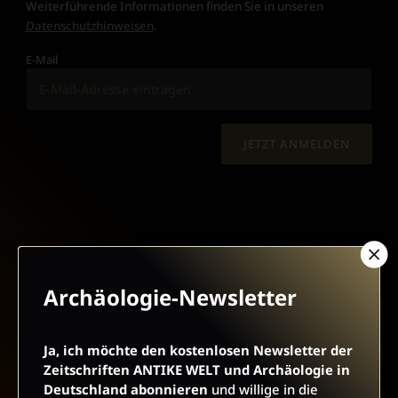
Weiterführende Informationen finden Sie in unseren
Datenschutzhinweisen
.
E-Mail
JETZT ANMELDEN
Archäologie-Newsletter
AGB UND WIDERRUFSBELEHRUNG
DATENSCHUTZ
BARRIEREFREIHEIT
IMPRESSUM
Ja, ich möchte den kostenlosen Newsletter der
Zeitschriften ANTIKE WELT und Archäologie in
Deutschland abonnieren
und willige in die
VERTRAG WIDERRUFEN