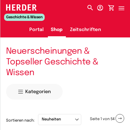
HERDER-MENÜ
Geschichte & Wissen
Portal
Shop
Zeitschriften
Neuerscheinungen &
Topseller Geschichte &
Wissen
Kategorien
Seite 1 von 54
Sortieren nach: