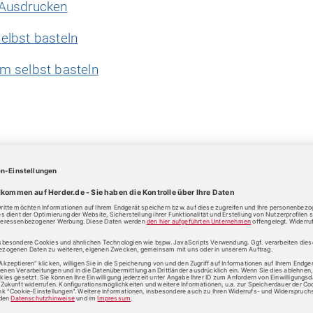
 Ausdrucken
elbst basteln
m selbst basteln
Kategorien:
Bücher
Zusatzmaterialien
Verlag:
Verlag Herder
Pädagogik & Kinderbuch
nservice
+49 761 2717300
kundenservice@herder.de
Abo online kü