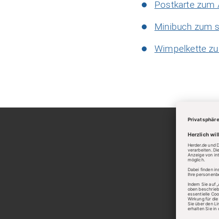
Postkarte zum
Minibuch zum s
Wimpelkette zu
Kunde