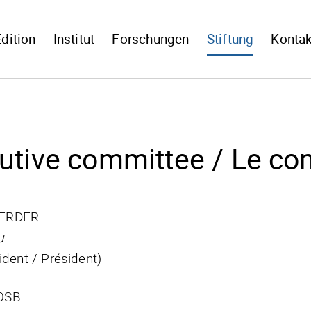
dition
Institut
Forschungen
Stiftung
Kontak
utive committee / Le com
HERDER
u
ident / Président)
OSB