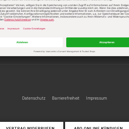
Kategorien:
Edition
Institut
Forschungen
Stiftung
Kontakt
Verlag:
Theologie & Pastoral
Verlag Herder
nservice
+49 761 2717300
kundenservice@herder.de
Abo online kü
Folgen Sie uns:
Facebook
Twitter
Facebook
Twitter
Datenschutz
Barrierefreiheit
Impressum
VERTRAG WIDERRUFEN
ABO ONLINE KÜNDIGEN