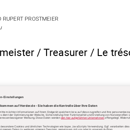
ND RUPERT PROSTMEIER
u
eister / Treasurer / Le tréso