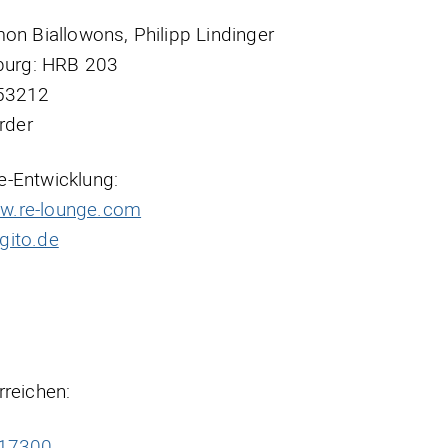
on Biallowons, Philipp Lindinger
iburg: HRB 203
253212
rder
e-Entwicklung:
w.re-lounge.com
gito.de
rreichen:
717300