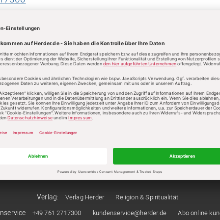
360
@herder.de
ist für Sie von Montag bis Freitag von 9:00 Uhr bis 1
iten nimmt ein Anrufbeantworter Ihre Anfrage entgege
Verlag:
Verlag Herder
Religion & Spiritualität
nservice
+49 761 2717300
kundenservice@herder.de
Abo online kü