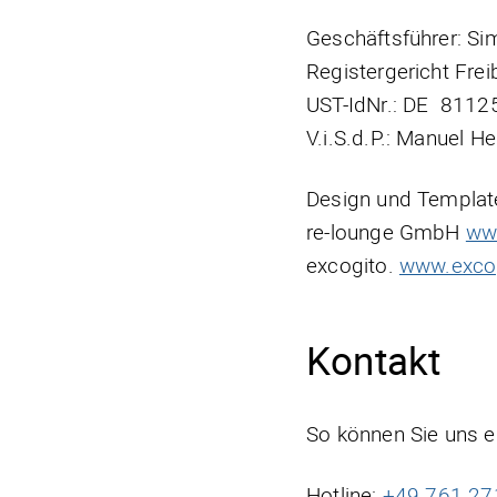
Geschäftsführer: Sim
Registergericht Fre
UST-IdNr.: DE 811
V.i.S.d.P.: Manuel He
Design und Templat
re-lounge GmbH
ww
excogito.
www.exco
Kontakt
So können Sie uns e
Hotline:
+49 761 2