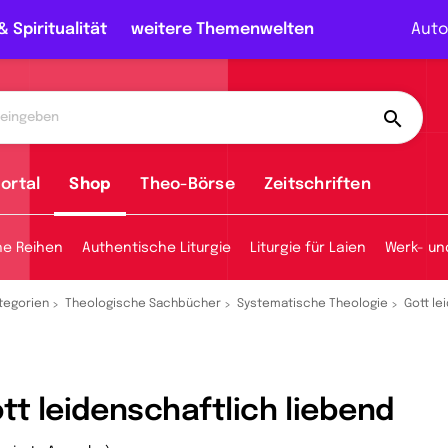
& Spiritualität
weitere Themenwelten
Auto
ortal
Shop
Theo-Börse
Zeitschriften
he Reihen
Authentische Liturgie
Liturgie für Laien
Werk- un
tegorien
Theologische Sachbücher
Systematische Theologie
Gott le
tt leidenschaftlich liebend