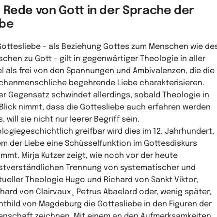
e Rede von Gott in der Sprache der
ebe
Gottesliebe – als Beziehung Gottes zum Menschen wie de
chen zu Gott – gilt in gegenwärtiger Theologie in aller
l als frei von den Spannungen und Ambivalenzen, die die
chenmenschliche begehrende Liebe charakterisieren.
er Gegensatz schwindet allerdings, sobald Theologie in
Blick nimmt, dass die Gottesliebe auch erfahren werden
 will sie nicht nur leerer Begriff sein.
logiegeschichtlich greifbar wird dies im 12. Jahrhundert,
em der Liebe eine Schüsselfunktion im Gottesdiskurs
mmt. Mirja Kutzer zeigt, wie noch vor der heute
stverständlichen Trennung von systematischer und
itueller Theologie Hugo und Richard von Sankt Viktor,
hard von Clairvaux¸ Petrus Abaelard oder, wenig später,
thild von Magdeburg die Gottesliebe in den Figuren der
enschaft zeichnen. Mit einem an den Aufmerksamkeiten