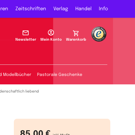
ren
Zeitschriften
Verlag
Handel
Info
Newsletter
Mein Konto
Warenkorb
d Modellbücher
Pastorale Geschenke
idenschaftlich liebend
85,00 €