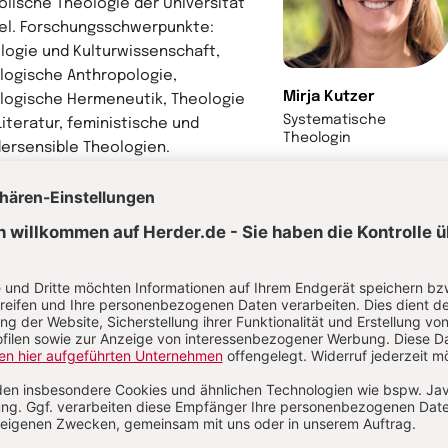
olische Theologie der Universität
el. Forschungsschwerpunkte:
logie und Kulturwissenschaft,
logische Anthropologie,
Mirja Kutzer
logische Hermeneutik, Theologie
Systematische
Literatur, feministische und
Theologin
ersensible Theologien.
hr von Mirja Kutzer
rwandte Themen
oße Veränderungen – Europa und Asien im Spätmittelalter
n Germanien bis Byzanz - Europa und Asien im Frühmittelalter
kinger und Kreuzzüge – Europa im Hochmittelalter
Dogmatik