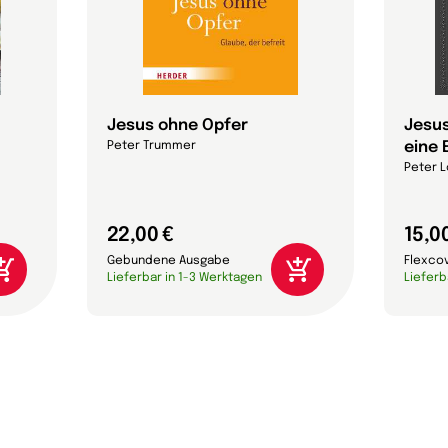
Jesus ohne Opfer
Jesus
eine 
Peter Trummer
Peter L
22,00 €
15,0
Gebundene Ausgabe
Flexco
Lieferbar in 1-3 Werktagen
Lieferb