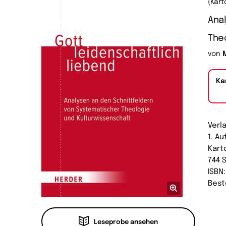
(Kart
Anal
Theo
von
Ka
Verl
1. A
Kart
744 
ISBN
Best
Leseprobe ansehen