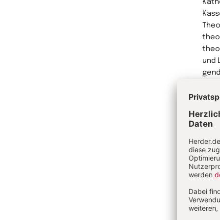
Kath
Kass
Theo
theo
theo
und 
gend
Me
Ve
Gr
Vo
Wi