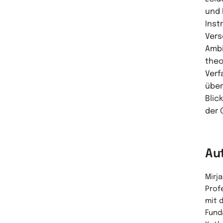
und 
Inst
Vers
Ambi
theo
Verf
über
Blic
der 
Au
Mirja
Prof
mit 
Fund