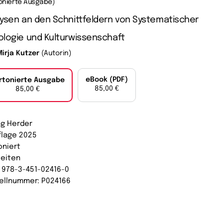
onierte Ausgabe)
ysen an den Schnittfeldern von Systematischer
logie und Kulturwissenschaft
Mirja Kutzer
(Autorin)
eBook (PDF)
rtonierte Ausgabe
85,00 €
85,00 €
ag Herder
uflage 2025
oniert
Seiten
: 978-3-451-02416-0
ellnummer: P024166