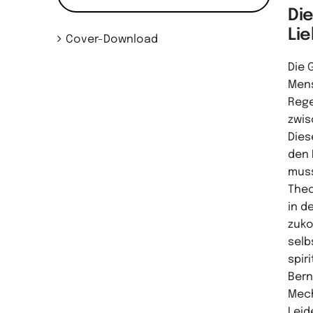
Di
Li
Cover-Download
Die 
Mens
Rege
zwis
Dies
den 
muss,
Theo
in d
zuko
selb
spir
Bern
Mech
Leid