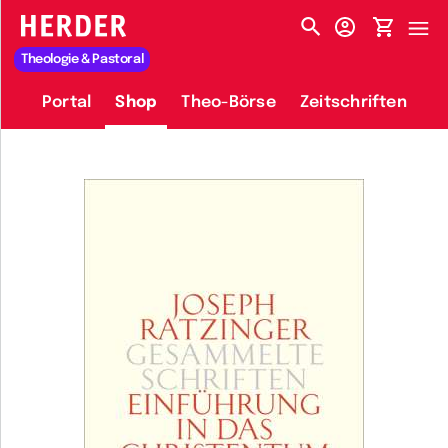
HERDER-MENÜ
Theologie & Pastoral
Portal
Shop
Theo-Börse
Zeitschriften