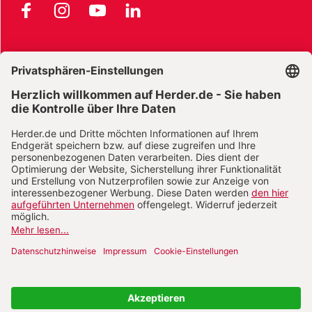
Facebook
Instagram
YouTube
LinkedIn
AGB und Widerrufsbelehrung
Widerrufsbelehrung Bücher
Widerrufsbelehrung E-Books
Widerrufsbelehrung Zeitschriften
Datenschutz
Datenschutz Social Media
Barrierefreiheit
Impressum
Vertrag widerrufen
Abo online kündigen