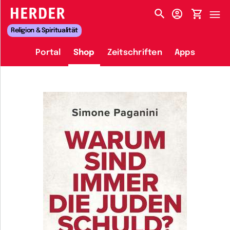
HERDER-MENÜ
Religion & Spiritualität
Portal
Shop
Zeitschriften
Apps