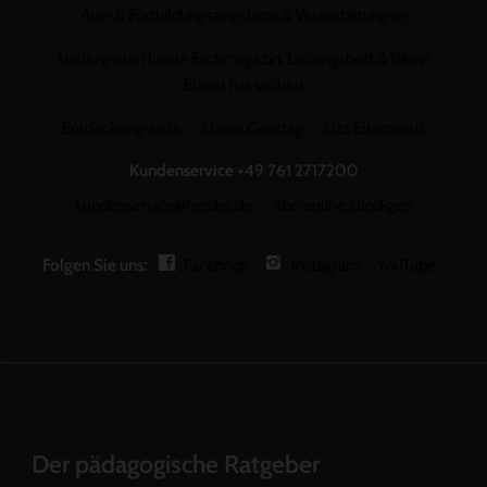
Aus- & Fortbildungsangebote & Veranstaltungen
kindergarten heute Fachmagazin, Leitungsheft & Wenn
Eltern Rat suchen
Entdeckungskiste
Unser Ganztag
kizz Elternwelt
Kundenservice
+49 761 2717200
kundenservice@herder.de
Abo online kündigen
Folgen Sie uns:
Facebook
Instagram
YouTube
Der pädagogische Ratgeber