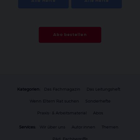
Alle Hefte
Alle Hefte
Abo bestellen
Kategorien:
Das Fachmagazin
Das Leitungsheft
Wenn Eltern Rat suchen
Sonderhefte
Praxis- & Arbeitsmaterial
Abos
Services:
Wir über uns
Autor:innen
Themen
Päd. Fachbegriffe