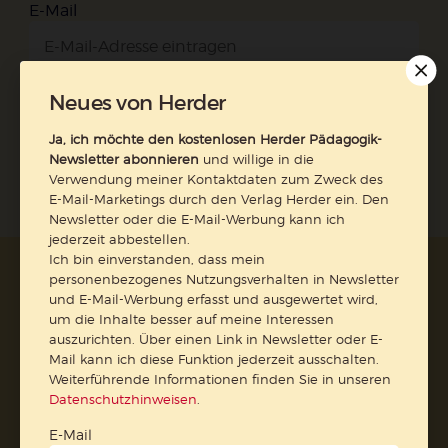
E-Mail
Neues von Herder
Jetzt anmelden
Ja, ich möchte den kostenlosen Herder Pädagogik-
Newsletter abonnieren
und willige in die
Verwendung meiner Kontaktdaten zum Zweck des
E-Mail-Marketings durch den Verlag Herder ein. Den
Newsletter oder die E-Mail-Werbung kann ich
jederzeit abbestellen.
Ich bin einverstanden, dass mein
AGB und Widerrufsbelehrung
Datenschutz
personenbezogenes Nutzungsverhalten in Newsletter
Barrierefreiheit
Impressum
und E-Mail-Werbung erfasst und ausgewertet wird,
um die Inhalte besser auf meine Interessen
auszurichten. Über einen Link in Newsletter oder E-
Mail kann ich diese Funktion jederzeit ausschalten.
Vertrag widerrufen
Weiterführende Informationen finden Sie in unseren
Datenschutzhinweisen
.
Abo online kündigen
E-Mail