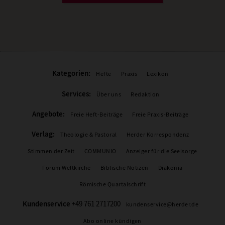
Kategorien:
Hefte
Praxis
Lexikon
Services:
Über uns
Redaktion
Angebote:
Freie Heft-Beiträge
Freie Praxis-Beiträge
Verlag:
Theologie & Pastoral
Herder Korrespondenz
Stimmen der Zeit
COMMUNIO
Anzeiger für die Seelsorge
Forum Weltkirche
Biblische Notizen
Diakonia
Römische Quartalschrift
Kundenservice
+49 761 2717200
kundenservice@herder.de
Abo online kündigen