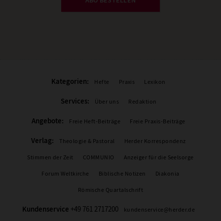
Kategorien:
Hefte
Praxis
Lexikon
Services:
Über uns
Redaktion
Angebote:
Freie Heft-Beiträge
Freie Praxis-Beiträge
Verlag:
Theologie & Pastoral
Herder Korrespondenz
Stimmen der Zeit
COMMUNIO
Anzeiger für die Seelsorge
Forum Weltkirche
Biblische Notizen
Diakonia
Römische Quartalschrift
Kundenservice
+49 761 2717200
kundenservice@herder.de