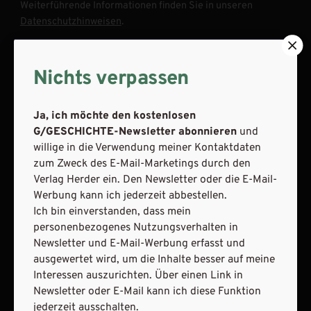
Weiterführende Informationen finden Sie in unseren
Datenschutzhinweisen
.
E-Mail
Nichts verpassen
Ja, ich möchte den kostenlosen
JETZT ANMELDEN
G/GESCHICHTE-Newsletter abonnieren
und
willige in die Verwendung meiner Kontaktdaten
zum Zweck des E-Mail-Marketings durch den
Verlag Herder ein. Den Newsletter oder die E-Mail-
Werbung kann ich jederzeit abbestellen.
Ich bin einverstanden, dass mein
personenbezogenes Nutzungsverhalten in
AGB und Widerrufsbelehrung
Datenschutz
Newsletter und E-Mail-Werbung erfasst und
Barrierefreiheit
Impressum
ausgewertet wird, um die Inhalte besser auf meine
Interessen auszurichten. Über einen Link in
Newsletter oder E-Mail kann ich diese Funktion
VERTRAG WIDERRUFEN
jederzeit ausschalten.