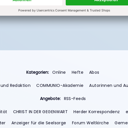
Abo bestellen
Kategorien:
Online
Hefte
Abos
 und Redaktion
COMMUNIO-Akademie
Autorinnen und A
Angebote:
RSS-Feeds
ität
CHRIST IN DER GEGENWART
Herder Korrespondenz
e
ter
Anzeiger für die Seelsorge
Forum Weltkirche
Gemei