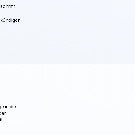
schrift
 kündigen
ge in die
den
it