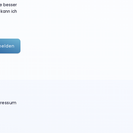
te besser
 kann ich
melden
pressum