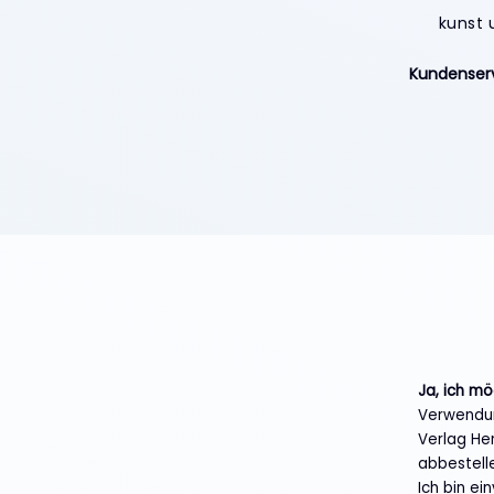
kunst 
Kundenser
Ja, ich m
Verwendun
Verlag He
abbestell
Ich bin e