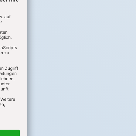
genz
t