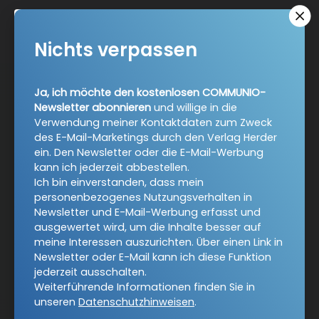
Nichts verpassen
Ja, ich möchte den kostenlosen COMMUNIO-
AGB und Widerrufsbelehrung
Datenschutz
Newsletter abonnieren
und willige in die
Verwendung meiner Kontaktdaten zum Zweck
Barrierefreiheit
Impressum
des E-Mail-Marketings durch den Verlag Herder
ein. Den Newsletter oder die E-Mail-Werbung
kann ich jederzeit abbestellen.
Vertrag widerrufen
Ich bin einverstanden, dass mein
personenbezogenes Nutzungsverhalten in
Newsletter und E-Mail-Werbung erfasst und
Abo online kündigen
ausgewertet wird, um die Inhalte besser auf
meine Interessen auszurichten. Über einen Link in
Newsletter oder E-Mail kann ich diese Funktion
jederzeit ausschalten.
Weiterführende Informationen finden Sie in
unseren
Datenschutzhinweisen
.