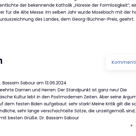
entlichte der bekennende Katholik „Häresie der Formlosigkeit“, ei
er für die Alte Messe. Im selben Jahr wurde Mosebach mit der 
turauszeichnung des Landes, dem Georg-Büchner-Preis, geehrt.
n
Kommenti
r. Bassam Sabour
am
13.06.2024
eehrte Damen und Herren: Der Standpunkt ist ganz neu! Die
ische Kultur lebt in den Postmodernen Zeiten. Aber seine Argu
uf dem festen Biden aufgebaut: sehr stark! Meine Kritik gilt die 
ndliche, sehr lange verschachtelte Sätze, die unzeitgemäß sind,
 mit besten Grüße. Dr. Bassam Sabour