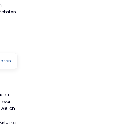
n
höchsten
eren
mente
schwer
 wie ich
Antworten