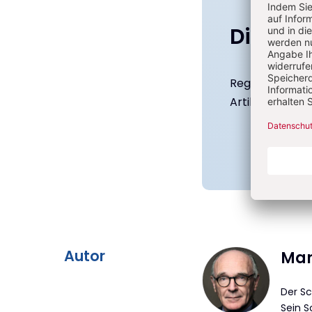
Diesen A
Registrierte N
Artikel kostenl
Überschrift
Autor
Mar
Artikel-
Der Sc
Sein 