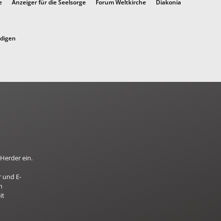
e
Anzeiger für die Seelsorge
Forum Weltkirche
Diakonia
ndigen
Herder ein.
 und E-
n
it