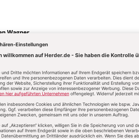
en Wagner
 Wagner, Dr. theol. und Pastor, geb.1979, wissenschaftlicher Mitar
iversität Koblenz und freikirchlicher Referent in der Ökumenische
le der Arbeitsgemeinschaft Christlicher Kirchen in Deutschland.
Aktuelle Hefte