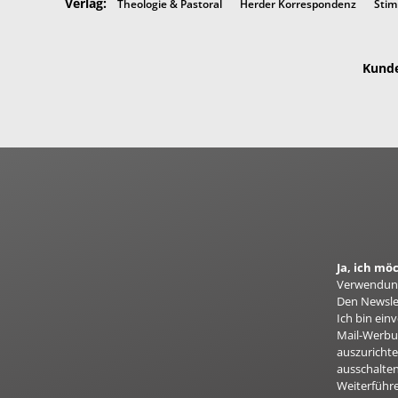
Verlag:
Theologie & Pastoral
Herder Korrespondenz
Stim
Kunde
Ja, ich m
Verwendung
Den Newslet
Ich bin ei
Mail-Werbun
auszurichte
ausschalten
Weiterführ