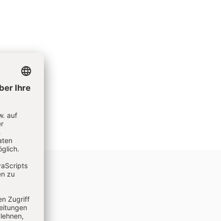
beiter an
n