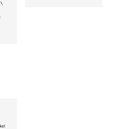
n,
n
kel